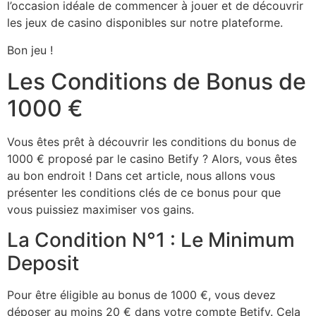
l’occasion idéale de commencer à jouer et de découvrir
les jeux de casino disponibles sur notre plateforme.
Bon jeu !
Les Conditions de Bonus de
1000 €
Vous êtes prêt à découvrir les conditions du bonus de
1000 € proposé par le casino Betify ? Alors, vous êtes
au bon endroit ! Dans cet article, nous allons vous
présenter les conditions clés de ce bonus pour que
vous puissiez maximiser vos gains.
La Condition N°1 : Le Minimum
Deposit
Pour être éligible au bonus de 1000 €, vous devez
déposer au moins 20 € dans votre compte Betify. Cela