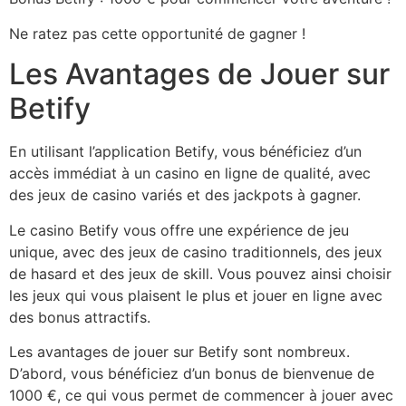
Ne ratez pas cette opportunité de gagner !
Les Avantages de Jouer sur
Betify
En utilisant l’application Betify, vous bénéficiez d’un
accès immédiat à un casino en ligne de qualité, avec
des jeux de casino variés et des jackpots à gagner.
Le casino Betify vous offre une expérience de jeu
unique, avec des jeux de casino traditionnels, des jeux
de hasard et des jeux de skill. Vous pouvez ainsi choisir
les jeux qui vous plaisent le plus et jouer en ligne avec
des bonus attractifs.
Les avantages de jouer sur Betify sont nombreux.
D’abord, vous bénéficiez d’un bonus de bienvenue de
1000 €, ce qui vous permet de commencer à jouer avec