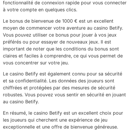
fonctionnalité de connexion rapide pour vous connecter
à votre compte en quelques clics.
Le bonus de bienvenue de 1000 € est un excellent
moyen de commencer votre aventure au casino Betify.
Vous pouvez utiliser ce bonus pour jouer à vos jeux
préférés ou pour essayer de nouveaux jeux. Il est
important de noter que les conditions du bonus sont
claires et faciles à comprendre, ce qui vous permet de
vous concentrer sur votre jeu.
Le casino Betify est également connu pour sa sécurité
et sa confidentialité. Les données des joueurs sont
chiffrées et protégées par des mesures de sécurité
robustes. Vous pouvez vous sentir en sécurité en jouant
au casino Betify.
En résumé, le casino Betify est un excellent choix pour
les joueurs qui cherchent une expérience de jeu
exceptionnelle et une offre de bienvenue généreuse.