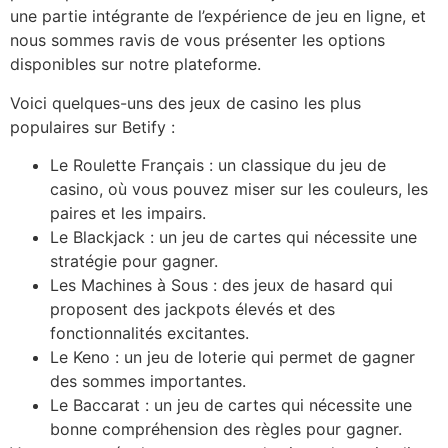
une partie intégrante de l’expérience de jeu en ligne, et
nous sommes ravis de vous présenter les options
disponibles sur notre plateforme.
Voici quelques-uns des jeux de casino les plus
populaires sur Betify :
Le Roulette Français : un classique du jeu de
casino, où vous pouvez miser sur les couleurs, les
paires et les impairs.
Le Blackjack : un jeu de cartes qui nécessite une
stratégie pour gagner.
Les Machines à Sous : des jeux de hasard qui
proposent des jackpots élevés et des
fonctionnalités excitantes.
Le Keno : un jeu de loterie qui permet de gagner
des sommes importantes.
Le Baccarat : un jeu de cartes qui nécessite une
bonne compréhension des règles pour gagner.