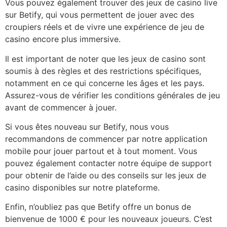
Vous pouvez également trouver des jeux de casino live
sur Betify, qui vous permettent de jouer avec des
croupiers réels et de vivre une expérience de jeu de
casino encore plus immersive.
Il est important de noter que les jeux de casino sont
soumis à des règles et des restrictions spécifiques,
notamment en ce qui concerne les âges et les pays.
Assurez-vous de vérifier les conditions générales de jeu
avant de commencer à jouer.
Si vous êtes nouveau sur Betify, nous vous
recommandons de commencer par notre application
mobile pour jouer partout et à tout moment. Vous
pouvez également contacter notre équipe de support
pour obtenir de l’aide ou des conseils sur les jeux de
casino disponibles sur notre plateforme.
Enfin, n’oubliez pas que Betify offre un bonus de
bienvenue de 1000 € pour les nouveaux joueurs. C’est