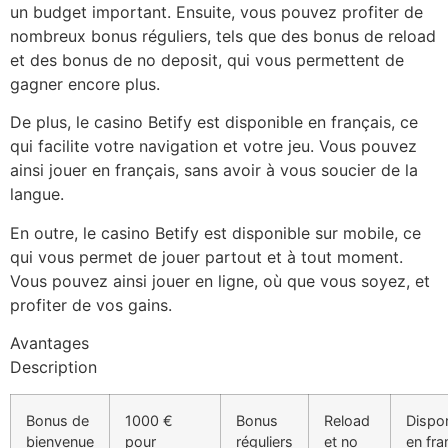
un budget important. Ensuite, vous pouvez profiter de
nombreux bonus réguliers, tels que des bonus de reload
et des bonus de no deposit, qui vous permettent de
gagner encore plus.
De plus, le casino Betify est disponible en français, ce
qui facilite votre navigation et votre jeu. Vous pouvez
ainsi jouer en français, sans avoir à vous soucier de la
langue.
En outre, le casino Betify est disponible sur mobile, ce
qui vous permet de jouer partout et à tout moment.
Vous pouvez ainsi jouer en ligne, où que vous soyez, et
profiter de vos gains.
Avantages
Description
Bonus de
1000 €
Bonus
Reload
Dispon
bienvenue
pour
réguliers
et no
en fra