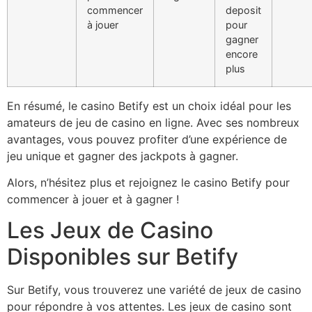
commencer
deposit
à jouer
pour
gagner
encore
plus
En résumé, le casino Betify est un choix idéal pour les
amateurs de jeu de casino en ligne. Avec ses nombreux
avantages, vous pouvez profiter d’une expérience de
jeu unique et gagner des jackpots à gagner.
Alors, n’hésitez plus et rejoignez le casino Betify pour
commencer à jouer et à gagner !
Les Jeux de Casino
Disponibles sur Betify
Sur Betify, vous trouverez une variété de jeux de casino
pour répondre à vos attentes. Les jeux de casino sont