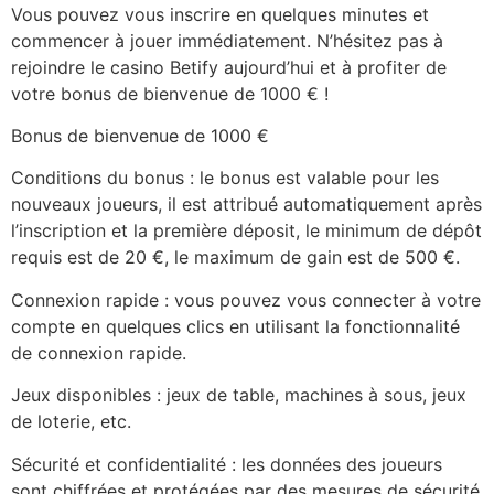
Vous pouvez vous inscrire en quelques minutes et
commencer à jouer immédiatement. N’hésitez pas à
rejoindre le casino Betify aujourd’hui et à profiter de
votre bonus de bienvenue de 1000 € !
Bonus de bienvenue de 1000 €
Conditions du bonus : le bonus est valable pour les
nouveaux joueurs, il est attribué automatiquement après
l’inscription et la première déposit, le minimum de dépôt
requis est de 20 €, le maximum de gain est de 500 €.
Connexion rapide : vous pouvez vous connecter à votre
compte en quelques clics en utilisant la fonctionnalité
de connexion rapide.
Jeux disponibles : jeux de table, machines à sous, jeux
de loterie, etc.
Sécurité et confidentialité : les données des joueurs
sont chiffrées et protégées par des mesures de sécurité