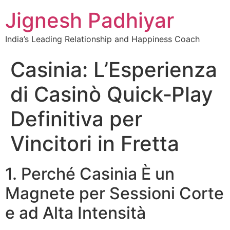
Jignesh Padhiyar
India’s Leading Relationship and Happiness Coach
Casinia: L’Esperienza
di Casinò Quick‑Play
Definitiva per
Vincitori in Fretta
1. Perché Casinia È un
Magnete per Sessioni Corte
e ad Alta Intensità