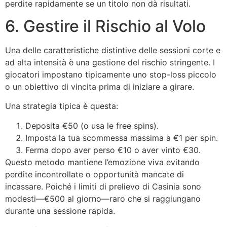
perdite rapidamente se un titolo non dà risultati.
6. Gestire il Rischio al Volo
Una delle caratteristiche distintive delle sessioni corte e
ad alta intensità è una gestione del rischio stringente. I
giocatori impostano tipicamente uno stop-loss piccolo
o un obiettivo di vincita prima di iniziare a girare.
Una strategia tipica è questa:
Deposita €50 (o usa le free spins).
Imposta la tua scommessa massima a €1 per spin.
Ferma dopo aver perso €10 o aver vinto €30.
Questo metodo mantiene l’emozione viva evitando
perdite incontrollate o opportunità mancate di
incassare. Poiché i limiti di prelievo di Casinia sono
modesti—€500 al giorno—raro che si raggiungano
durante una sessione rapida.