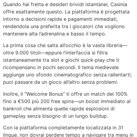
Quando hai fretta e desideri brividi istantanei, Casinia
offre esattamente questo. La piattaforma è progettata
intorno a decisioni rapide e pagamenti immediati,
rendendola una preferita tra i giocatori che vogliono
mantenere alta l’adrenalina e basso il tempo.
La prima cosa che salta all’occhio è la vasta libreria—
oltre 9.000 titoli—eppure l’interfaccia si filtra
istantaneamente tra slot e giochi quick‑play che ti
ricompensano in pochi secondi. Il tema medievale
aggiunge uno sfondo cinematografico senza rallentarti;
puoi passare da un gioco all’altro senza problemi.
Inoltre, il “Welcome Bonus” ti offre un match del 100%
fino a €500 più 200 free spins—un boost immediato al
bankroll che alimenta quelle rapide esplosioni di
gameplay senza bisogno di un lungo buildup.
Con la piattaforma completamente localizzata in 31
lingue, non dovrai perdere tempo a navigare tra menu in