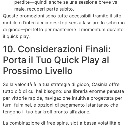
perdite—quindi anche se una sessione breve va
male, recuperi parte subito.
Queste promozioni sono tutte accessibili tramite il sito
mobile o l’interfaccia desktop senza lasciare lo schermo
di gioco—perfetto per mantenere il momentum durante
il quick play.
10. Considerazioni Finali:
Porta il Tuo Quick Play al
Prossimo Livello
Se la velocità è la tua strategia di gioco, Casinia offre
tutto ciò di cui hai bisogno: una libreria enorme pensata
per vittorie rapide, navigazione intuitiva progettata per
turni fulminei, e opzioni di pagamento istantaneo che
tengono il tuo bankroll pronto all’azione.
La combinazione di free spins, slot a bassa volatilità e