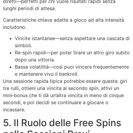
diretti—perfetti per chi vuole risultati rapidi senza
lunghi periodi di attesa.
Caratteristiche chiave adatte a gioco ad alta intensità
includono:
Vincite istantanee—senza aspettare una cascata di
simboli.
Re-spin rapidi—per poter tirare un altro giro subito
dopo una vittoria.
Bassa volatilità—così puoi vincere frequentemente
e mantenere vivo il bankroll.
Una sessione rapida tipica potrebbe essere questa: giri
tre rulli, ottieni una vincita al secondo spin, attivi un
mini‑bonus che ti dà un’altra vincita in meno di cinque
secondi, e poi decidi se continuare a giocare o
incassare.
5. Il Ruolo delle Free Spins