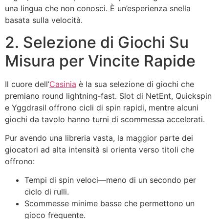
una lingua che non conosci. È un’esperienza snella
basata sulla velocità.
2. Selezione di Giochi Su
Misura per Vincite Rapide
Il cuore dell’
Casinia
è la sua selezione di giochi che
premiano round lightning‑fast. Slot di NetEnt, Quickspin
e Yggdrasil offrono cicli di spin rapidi, mentre alcuni
giochi da tavolo hanno turni di scommessa accelerati.
Pur avendo una libreria vasta, la maggior parte dei
giocatori ad alta intensità si orienta verso titoli che
offrono:
Tempi di spin veloci—meno di un secondo per
ciclo di rulli.
Scommesse minime basse che permettono un
gioco frequente.