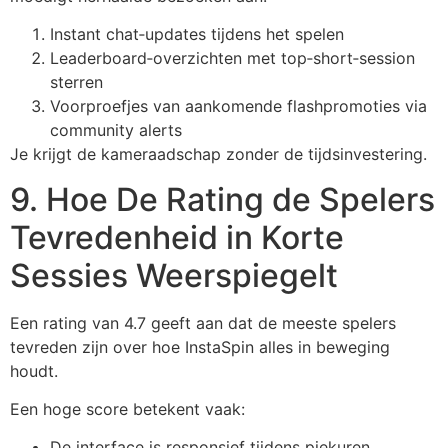
Instant chat‑updates tijdens het spelen
Leaderboard‑overzichten met top‑short‑session
sterren
Voorproefjes van aankomende flashpromoties via
community alerts
Je krijgt de kameraadschap zonder de tijdsinvestering.
9. Hoe De Rating de Spelers
Tevredenheid in Korte
Sessies Weerspiegelt
Een rating van 4.7 geeft aan dat de meeste spelers
tevreden zijn over hoe InstaSpin alles in beweging
houdt.
Een hoge score betekent vaak:
De interface is responsief tijdens piekuren