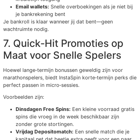
Email wallets:
Snelle overboekingen als je niet bij
je bankrekening bent
Je bankroll is klaar wanneer jij dat bent—geen
wachtruimte nodig.
7. Quick‑Hit Promoties op
Maat voor Snelle Spelers
Hoewel lange‑termijn bonussen geweldig zijn voor
marathonspelers, biedt InstaSpin korte‑termijn perks die
perfect passen in micro‑sessies.
Voorbeelden zijn:
Dinsdagen Free Spins:
Een kleine voorraad gratis
spins die vroeg in de week beschikbaar zijn
zonder grote stortingen.
Vrijdag Depositomatch:
Een snelle match die je
kapitaal net dat beetje extra geeft voor een paar