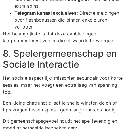
extra spins.
Telegram kanaal exclusives:
Directe meldingen
over flashbonussen die binnen enkele uren
verlopen.
Het belangrijkste is dat deze aanbiedingen
laag‑commitment zijn en direct waarde toevoegen.
8. Spelergemeenschap en
Sociale Interactie
Het sociale aspect lijkt misschien secundair voor korte
sessies, maar het voegt een extra laag van spanning
toe.
Een kleine chatfunctie laat je snelle winsten delen of
tips vragen tussen spins—geen lange threads nodig.
Dit gemeenschapsgevoel houdt het spel levendig en
moedigt herhaalde bezoeken aan: