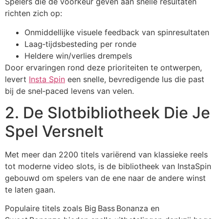
Spelers die de voorkeur geven aan snelle resultaten
richten zich op:
Onmiddellijke visuele feedback van spinresultaten
Laag‑tijdsbesteding per ronde
Heldere win/verlies drempels
Door ervaringen rond deze prioriteiten te ontwerpen,
levert
Insta Spin
een snelle, bevredigende lus die past
bij de snel‑paced levens van velen.
2. De Slotbibliotheek Die Je
Spel Versnelt
Met meer dan 2200 titels variërend van klassieke reels
tot moderne video slots, is de bibliotheek van InstaSpin
gebouwd om spelers van de ene naar de andere winst
te laten gaan.
Populaire titels zoals Big Bass Bonanza en