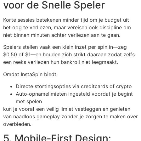
voor de Snelle Speler
Korte sessies betekenen minder tijd om je budget uit
het oog te verliezen, maar vereisen ook discipline om
niet binnen minuten achter verliezen aan te gaan.
Spelers stellen vaak een klein inzet per spin in—zeg
$0.50 of $1—en houden zich strikt daaraan zodat zelfs
een reeks verliezen hun bankroll niet leegmaakt.
Omdat InstaSpin biedt:
Directe stortingsopties via creditcards of crypto
Auto‑opnamelimieten ingesteld voordat je begint
met spelen
kun je vooraf een veilig limiet vastleggen en genieten
van naadloos gameplay zonder je zorgen te maken over
overbieden.
5. Mobile‑First Design: