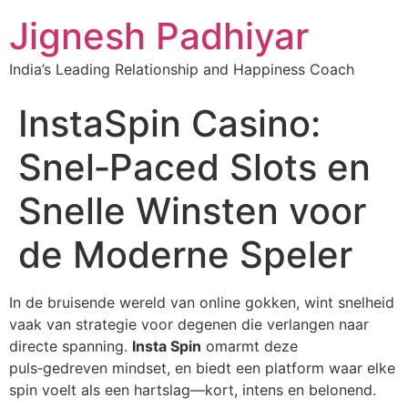
Jignesh Padhiyar
India’s Leading Relationship and Happiness Coach
InstaSpin Casino:
Snel‑Paced Slots en
Snelle Winsten voor
de Moderne Speler
In de bruisende wereld van online gokken, wint snelheid
vaak van strategie voor degenen die verlangen naar
directe spanning.
Insta Spin
omarmt deze
puls‑gedreven mindset, en biedt een platform waar elke
spin voelt als een hartslag—kort, intens en belonend.