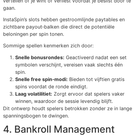
vertellen of je wint of verliest voordat je beslist door te
gaan.
InstaSpin’s slots hebben gestroomlijnde paytables en
zichtbare payout‑balken die direct de potentiële
beloningen per spin tonen.
Sommige spellen kenmerken zich door:
Snelle bonusrondes:
Geactiveerd nadat een set
symbolen verschijnt, vereisen vaak slechts één
spin.
Snelle free spin‑modi:
Bieden tot vijftien gratis
spins voordat de ronde eindigt.
Laag volatilitiet:
Zorgt ervoor dat spelers vaker
winnen, waardoor de sessie levendig blijft.
Dit ontwerp houdt spelers betrokken zonder ze in lange
spanningsbogen te dwingen.
4. Bankroll Management