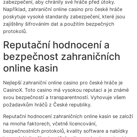
zabezpečení, aby chránily své hráče před útoky.
Například, zahraniční online casino pro české hráče
poskytuje vysoké standardy zabezpečení, které jsou
zajištěny šifrováním dat a použitím bezpečných
protokolů.
Reputační hodnocení a
bezpečnost zahraničních
online kasin
Nejlepší zahraniční online casino pro české hráče je
CasinoX. Toto casino má vysokou reputaci a je známé
svou bezpečností a transparentností. Vyhovuje všem
požadavkům hráčů z České republiky.
Reputační hodnocení zahraničních online kasin se založí
na mnoha faktorech, včetně licencování,
bezpečnostních protokolů, kvality software a nabídky