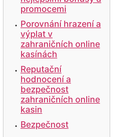
promocemi
Porovnání hrazení a
výplat v
zahraničních online
kasínách
Reputační
hodnocení a
bezpečnost
zahraničních online
kasin
Bezpečnost