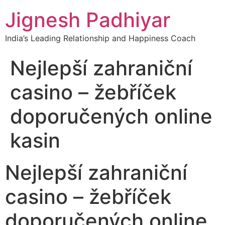
Jignesh Padhiyar
India’s Leading Relationship and Happiness Coach
Nejlepší zahraniční
casino – žebříček
doporučených online
kasin
Nejlepší zahraniční
casino – žebříček
doporučených online