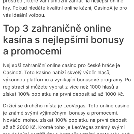
prostředí, které vám umožní zahrát na nejlepší online
hry. Pokud hledáte kvalitní online kázní, CasinoX je pro
vás ideální volbou.
Top 3 zahraničně online
kasína s nejlepšími bonusy
a promocemi
Nejlepší zahraniční online casino pro české hráče je
CasinoX. Toto kasino nabízí skvělý výběr hlasů,
výkonnou platformu a vynikající bonusové programy. Po
registraci si můžete vybrat z více než 1000 hlasů a
získat 100% poplatku na první deposit až až 1000 Kč.
Držící se druhého místa je LeoVegas. Toto online casino
je známé svými výjimečnými bonusy a promocemi.
Nováčci mohou získat 100% poplatku na první deposit
až až 2000 Kč. Kromě toho je LeoVegas známý svými