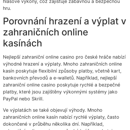
hlasové výkony, což zajišťuje zábavnou a bezpečnou
hru.
Porovnání hrazení a výplat v
zahraničních online
kasínách
Nejlepší zahraniční online casino pro české hráče nabízí
výhodné hrazení a výplaty. Mnoho zahraničních online
kasín poskytuje flexibilní způsoby platby, včetně kart,
bankovních převodů a e-walletů. Například, nejlepší
zahraniční online casino poskytuje rychlé a bezpečné
platby, které jsou zajištěny výkonnými systémy jako
PayPal nebo Skrill.
Ve výplatách se také objevují výhody. Mnoho
zahraničních online kasín nabízí rychlé výplaty, často
dokončené v průběhu několika dní. Například,