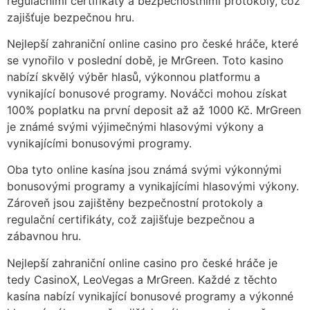
regulačními certifikáty a bezpečnostními protokoly, což
zajišťuje bezpečnou hru.
Nejlepší zahraniční online casino pro české hráče, které
se vynořilo v poslední době, je MrGreen. Toto kasino
nabízí skvělý výběr hlasů, výkonnou platformu a
vynikající bonusové programy. Nováčci mohou získat
100% poplatku na první deposit až až 1000 Kč. MrGreen
je známé svými výjimečnými hlasovými výkony a
vynikajícími bonusovými programy.
Oba tyto online kasína jsou známá svými výkonnými
bonusovými programy a vynikajícími hlasovými výkony.
Zároveň jsou zajištěny bezpečnostní protokoly a
regulační certifikáty, což zajišťuje bezpečnou a
zábavnou hru.
Nejlepší zahraniční online casino pro české hráče je
tedy CasinoX, LeoVegas a MrGreen. Každé z těchto
kasína nabízí vynikající bonusové programy a výkonné