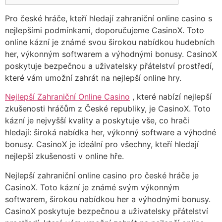
Pro české hráče, kteří hledají zahraniční online casino s
nejlepšími podmínkami, doporučujeme CasinoX. Toto
online kázní je známé svou širokou nabídkou hudebních
her, výkonným softwarem a výhodnými bonusy. CasinoX
poskytuje bezpečnou a uživatelsky přátelství prostředí,
které vám umožní zahrát na nejlepší online hry.
Nejlepší Zahraniční Online Casino
, které nabízí nejlepší
zkušenosti hráčům z České republiky, je CasinoX. Toto
kázní je nejvyšší kvality a poskytuje vše, co hrači
hledají: široká nabídka her, výkonný software a výhodné
bonusy. CasinoX je ideální pro všechny, kteří hledají
nejlepší zkušenosti v online hře.
Nejlepší zahraniční online casino pro české hráče je
CasinoX. Toto kázní je známé svým výkonným
softwarem, širokou nabídkou her a výhodnými bonusy.
CasinoX poskytuje bezpečnou a uživatelsky přátelství