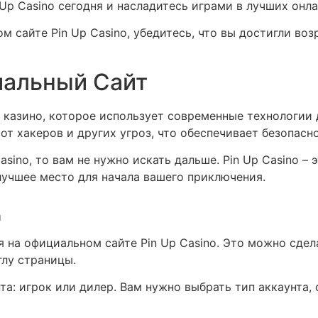
Up Casino сегодня и насладитесь играми в лучших онла
 сайте Pin Up Casino, убедитесь, что вы достигли возр
циальный Сайт
е казино, которое использует современные технологии
т хакеров и других угроз, что обеспечивает безопасн
sino, то вам не нужно искать дальше. Pin Up Casino – 
 лучшее место для начала вашего приключения.
д
 на официальном сайте Pin Up Casino. Это можно сдела
глу страницы.
та: игрок или дилер. Вам нужно выбрать тип аккаунта