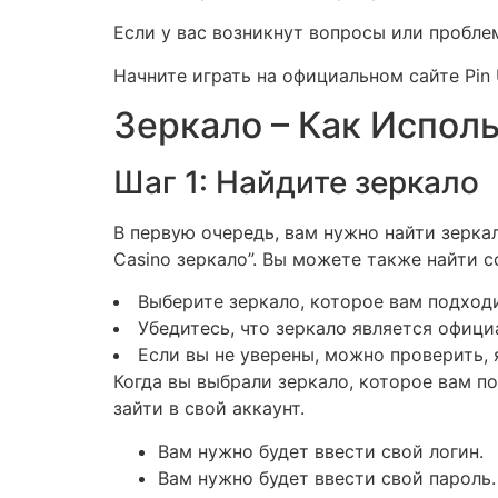
Если у вас возникнут вопросы или пробле
Начните играть на официальном сайте Pin 
Зеркало – Как Испол
Шаг 1: Найдите зеркало
В первую очередь, вам нужно найти зеркал
Casino зеркало”. Вы можете также найти сс
Выберите зеркало, которое вам подходи
Убедитесь, что зеркало является офици
Если вы не уверены, можно проверить, 
Когда вы выбрали зеркало, которое вам по
зайти в свой аккаунт.
Вам нужно будет ввести свой логин.
Вам нужно будет ввести свой пароль.