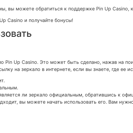
мы, вы можете обратиться к поддержке Pin Up Casino, 
Up Casino и получайте бонусы!
ьзовать
о Pin Up Casino. Это может быть сделано, нажав на пои
ылку на зеркало в интернете, если вы знаете, где ее ис
т.
альным.
является ли зеркало официальным, обратившись к офиц
дходит, вы можете начать использовать его. Вам нужно