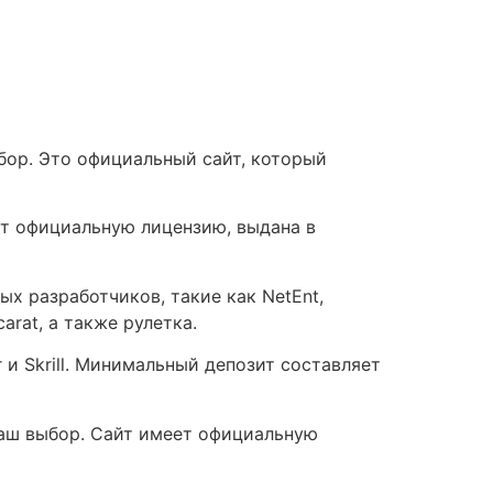
ыбор. Это официальный сайт, который
еет официальную лицензию, выдана в
ых разработчиков, такие как NetEnt,
arat, а также рулетка.
r и Skrill. Минимальный депозит составляет
 ваш выбор. Сайт имеет официальную