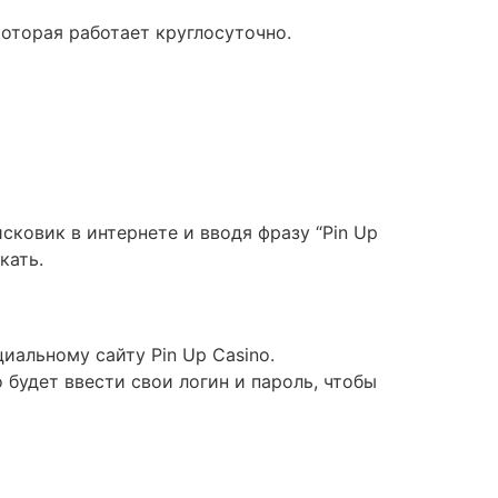
которая работает круглосуточно.
сковик в интернете и вводя фразу “Pin Up
кать.
иальному сайту Pin Up Casino.
 будет ввести свои логин и пароль, чтобы