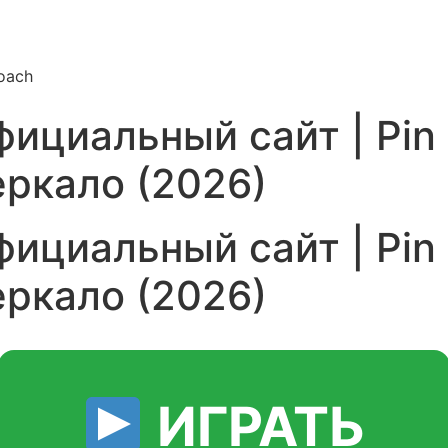
Coach
ициальный сайт | Pin 
еркало (2026)
ициальный сайт | Pin 
еркало (2026)
ИГРАТЬ