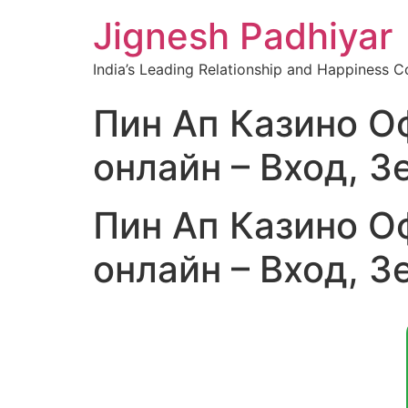
Jignesh Padhiyar
India’s Leading Relationship and Happiness 
Пин Ап Казино Оф
онлайн – Вход, З
Пин Ап Казино Оф
онлайн – Вход, З