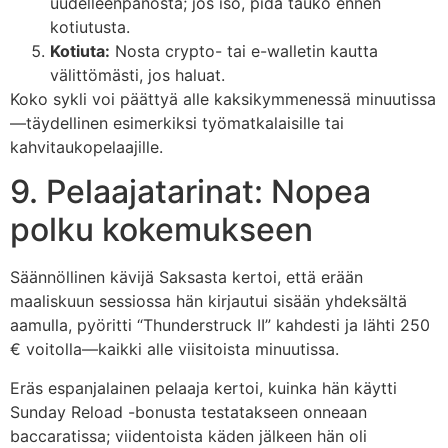
uudelleenpanosta; jos iso, pidä tauko ennen
kotiutusta.
Kotiuta:
Nosta crypto- tai e-walletin kautta
välittömästi, jos haluat.
Koko sykli voi päättyä alle kaksikymmenessä minuutissa
—täydellinen esimerkiksi työmatkalaisille tai
kahvitaukopelaajille.
9. Pelaajatarinat: Nopea
polku kokemukseen
Säännöllinen kävijä Saksasta kertoi, että erään
maaliskuun sessiossa hän kirjautui sisään yhdeksältä
aamulla, pyöritti “Thunderstruck II” kahdesti ja lähti 250
€ voitolla—kaikki alle viisitoista minuutissa.
Eräs espanjalainen pelaaja kertoi, kuinka hän käytti
Sunday Reload -bonusta testatakseen onneaan
baccaratissa; viidentoista käden jälkeen hän oli