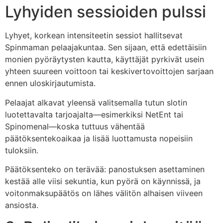
Lyhyiden sessioiden pulssi
Lyhyet, korkean intensiteetin sessiot hallitsevat
Spinmaman pelaajakuntaa. Sen sijaan, että edettäisiin
monien pyöräytysten kautta, käyttäjät pyrkivät usein
yhteen suureen voittoon tai keskivertovoittojen sarjaan
ennen uloskirjautumista.
Pelaajat alkavat yleensä valitsemalla tutun slotin
luotettavalta tarjoajalta—esimerkiksi NetEnt tai
Spinomenal—koska tuttuus vähentää
päätöksentekoaikaa ja lisää luottamusta nopeisiin
tuloksiin.
Päätöksenteko on terävää: panostuksen asettaminen
kestää alle viisi sekuntia, kun pyörä on käynnissä, ja
voitonmaksupäätös on lähes välitön alhaisen viiveen
ansiosta.