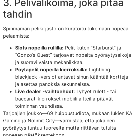
3. Pelivalikoima, joka pitää
tahdin
Spinmaman pelikirjasto on kuratoitu tukemaan nopeaa
pelaamista:
Slots nopeilla rullilla:
Pelit kuten “Starburst” ja
“Gonzo’s Quest” tarjoavat nopeita pyöräytysaikoja
ja suoraviivaista mekaniikkaa.
Pöytäpelit nopeilla kierroksilla:
Lightning
blackjack -versiot antavat sinun kääntää kortteja
ja asettaa panoksia sekunneissa.
Live dealer -vaihtoehdot:
Lyhyet ruletti- tai
baccarat-kierrokset mobiililaitteilla pitävät
toiminnan vauhdissa.
Tarjoajien joukko—69 huippustudiota, mukaan lukien KA
Gaming ja Nolimit City—varmistaa, että jokainen
pyöräytys tuntuu tuoreelta mutta riittävän tutulta
nopeaan päätöksentekoon.