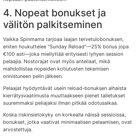
4. Nopeat bonukset ja
välitön palkitseminen
Vaikka Spinmama tarjoaa laajan tervetulobonuksen,
eniten houkuttelee “Sunday Reload”—25% bonus jopa
€100 asti—joka miellyttää erityisesti lyhyen session
pelaajia. Nostorajat ovat myös anteliaat, mikä
mahdollistaa nopeiden kotiutusten tekemisen
onnistuneen pelin jälkeen.
Pelaajat hyödyntävät usein reload-bonuksen alhaista
kierrätysvaatimusta muuttaakseen pienet talletukset
suuremmaksi peliajaksi ilman pitkää odotusaikaa.
Koska riskinsietokyky on korkealla näissä sessioissa,
bonukset, jotka vaativat minimaalisen pelaamisen, ovat
arvostettuja.