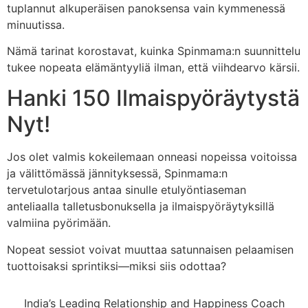
tuplannut alkuperäisen panoksensa vain kymmenessä
minuutissa.
Nämä tarinat korostavat, kuinka Spinmama:n suunnittelu
tukee nopeata elämäntyyliä ilman, että viihdearvo kärsii.
Hanki 150 Ilmaispyöräytystä
Nyt!
Jos olet valmis kokeilemaan onneasi nopeissa voitoissa
ja välittömässä jännityksessä, Spinmama:n
tervetulotarjous antaa sinulle etulyöntiaseman
anteliaalla talletusbonuksella ja ilmaispyöräytyksillä
valmiina pyörimään.
Nopeat sessiot voivat muuttaa satunnaisen pelaamisen
tuottoisaksi sprintiksi—miksi siis odottaa?
India’s Leading Relationship and Happiness Coach