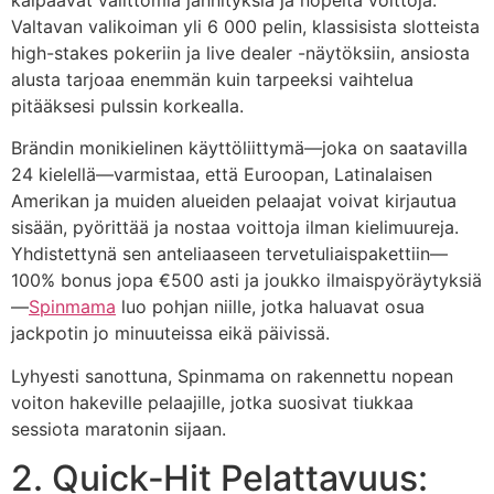
kaipaavat välittömiä jännityksiä ja nopeita voittoja.
Valtavan valikoiman yli 6 000 pelin, klassisista slotteista
high-stakes pokeriin ja live dealer -näytöksiin, ansiosta
alusta tarjoaa enemmän kuin tarpeeksi vaihtelua
pitääksesi pulssin korkealla.
Brändin monikielinen käyttöliittymä—joka on saatavilla
24 kielellä—varmistaa, että Euroopan, Latinalaisen
Amerikan ja muiden alueiden pelaajat voivat kirjautua
sisään, pyörittää ja nostaa voittoja ilman kielimuureja.
Yhdistettynä sen anteliaaseen tervetuliaispakettiin—
100% bonus jopa €500 asti ja joukko ilmaispyöräytyksiä
—
Spinmama
luo pohjan niille, jotka haluavat osua
jackpotin jo minuuteissa eikä päivissä.
Lyhyesti sanottuna, Spinmama on rakennettu nopean
voiton hakeville pelaajille, jotka suosivat tiukkaa
sessiota maratonin sijaan.
2. Quick‑Hit Pelattavuus: